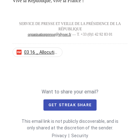
Vive la République, vive la France !
SERVICE DE PRESSE ET VEILLE DE LA PRÉSIDENCE DE LA
RÉPUBLIQUE
organisationpresse@elysee.fr
— T. +33 (0)1 42 92 83 01
03 16 _ Allocution du Président de la République sur le Coronavirus - COVID19.pdf
Want to share your email?
GET STREAK SHARE
This email link is not publicly discoverable, and is
only shared at the discretion of the sender.
Privacy
|
Security