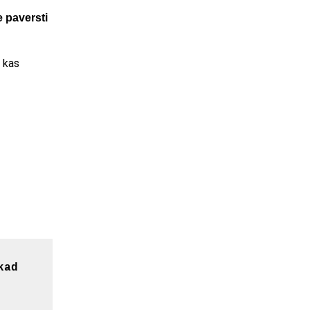
e paversti
 kas
kad