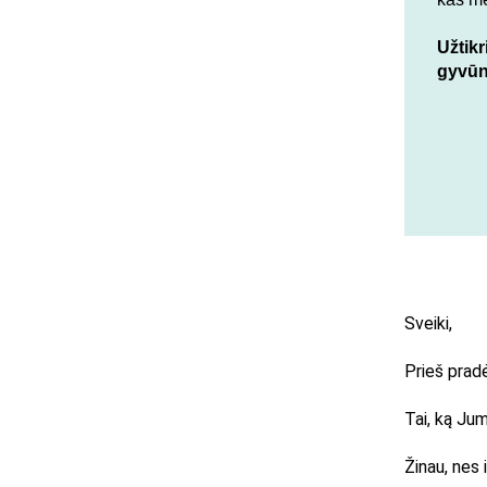
Užtikr
gyvūn
Sveiki,
Prieš pradė
Tai, ką Jum
Žinau, nes 