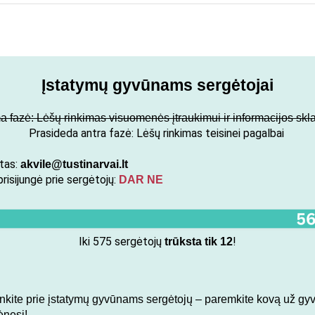
Įstatymų gyvūnams sergėtojai
a fazė: Lėšų rinkimas visuomenės įtraukimui ir informacijos skla
Prasideda antra fazė: Lėšų rinkimas teisinei pagalbai
štas:
akvile@tustinarvai.lt
prisijungė prie sergėtojų:
DAR NE
Iki 575 sergėtojų
!
trūksta tik 12
unkite prie įstatymų gyvūnams sergėtojų – paremkite kovą už gy
ėnesį!