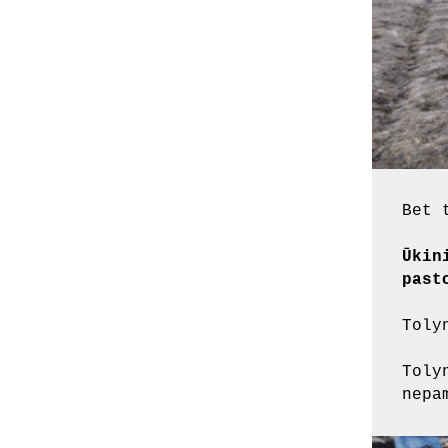
Bet 
Ūkin
past
Toly
Toly
nepa