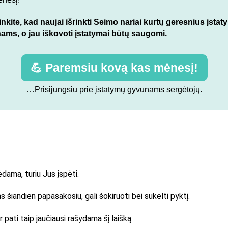
inkite, kad naujai išrinkti Seimo nariai kurtų geresnius įsta
ams, o jau iškovoti įstatymai būtų saugomi.
💪 Paremsiu kovą kas mėnesį!
…Prisijungsiu prie įstatymų gyvūnams sergėtojų.
dama, turiu Jus įspėti.
s šiandien papasakosiu, gali šokiruoti bei sukelti pyktį.
ir pati taip jaučiausi rašydama šį laišką.