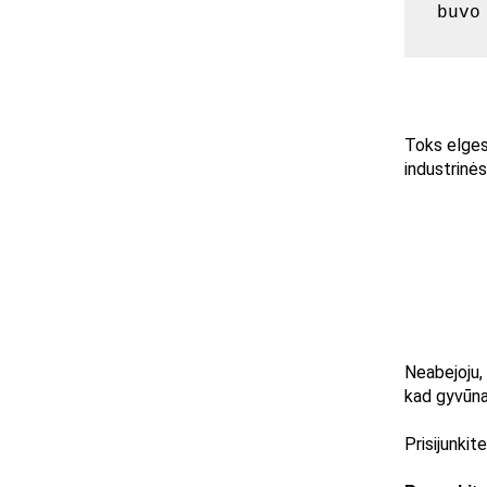
buvo
Toks elges
industrinė
Neabejoju, 
kad gyvūna
Prisijunki