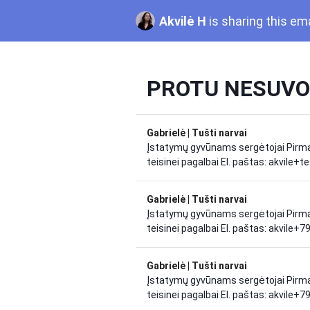
Akvilė H
is sharing this em
PROTU NESUVOKI
Gabrielė | Tušti narvai
Įstatymų gyvūnams sergėtojai Pirma 
teisinei pagalbai El. paštas: akvile
Gabrielė | Tušti narvai
Įstatymų gyvūnams sergėtojai Pirma 
teisinei pagalbai El. paštas: akvile+
Gabrielė | Tušti narvai
Įstatymų gyvūnams sergėtojai Pirma 
teisinei pagalbai El. paštas: akvile+