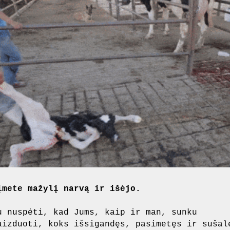
įmete mažylį narvą ir išėjo.
u nuspėti, kad Jums, kaip ir man, sunku
aizduoti, koks išsigandęs, pasimetęs ir sušal