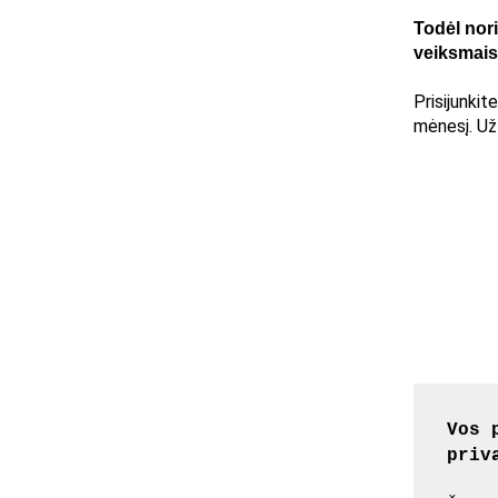
Todėl nori
veiksmais
Prisijunki
mėnesį. Užt
Vos 
priv