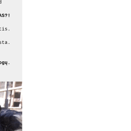
d
AS?!
tis.
sta.
ogų.