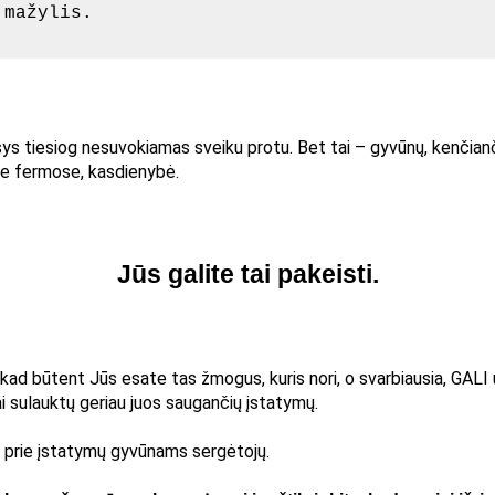
 mažylis.
ys tiesiog nesuvokiamas sveiku protu. Bet tai – gyvūnų, kenčian
se fermose, kasdienybė.
Jūs galite tai pakeisti.
kad būtent Jūs esate tas žmogus, kuris nori, o svarbiausia, GALI u
i sulauktų geriau juos saugančių įstatymų.
te prie įstatymų gyvūnams sergėtojų.