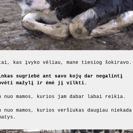
tai, kas įvyko vėliau, mane tiesiog šokiravo.
inkas sugriebė ant savo kojų dar negalintį
ovėti mažylį ir ėmė jį vilkti.
n nuo mamos, kurios jam dabar labai reikia.
n nuo mamos, kurios veršiukas daugiau niekada
matys.