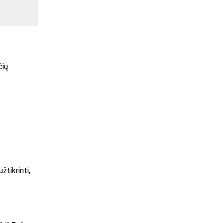
čių
žtikrinti,