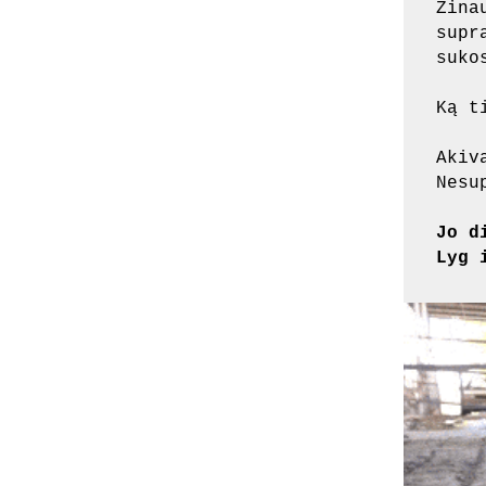
Žina
supr
suko
Ką t
Akiv
Nesu
Jo d
Lyg 