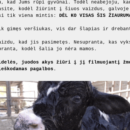
u, kad Jums rūpi gyvūnai. Todėl neabejoju, ka
asite, kodėl žiūrint į šiuos vaizdus, galvoje
si tik viena mintis:
DĖL KO VISAS ŠIS ŽIAURUM
ik gimęs veršiukas, vis dar šlapias ir dreban
aizdu, kad jis pasimetęs. Nesupranta, kas vyk
pranta, kodėl šalia jo nėra mamos.
idelės, juodos akys žiūri į jį filmuojantį žm
ieškodamas pagalbos.