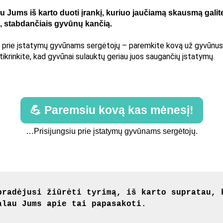
u Jums iš karto duoti įrankį, kuriuo jaučiamą skausmą galit
, stabdančiais gyvūnų kančią.
te prie įstatymų gyvūnams sergėtojų – paremkite kovą už gyvūnus
ikrinkite, kad gyvūnai sulauktų geriau juos saugančių įstatymų.
💪 Paremsiu kovą kas mėnesį!
…Prisijungsiu prie įstatymų gyvūnams sergėtojų.
pradėjusi žiūrėti tyrimą, iš karto supratau, 
alau Jums apie tai papasakoti.