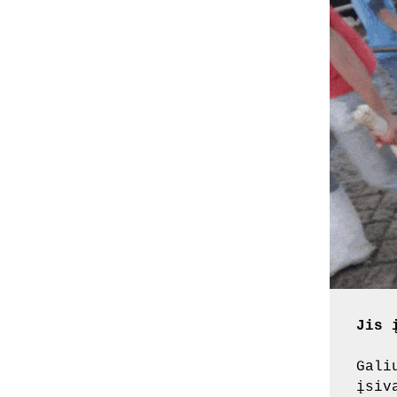
Jis 
Gali
įsiv