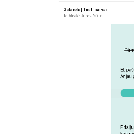
Gabrielė | Tušti narvai
to
Akvilė Jurevičiūtė
Pirm
El. pa
Ar jau 
Prisij
kas m