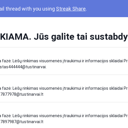
ail thread with you using
Streak Share
.
AMA. Jūs galite tai sustabdy
fazė: Lėšų rinkimas visuomenės įtraukimui ir informacijos sklaidai P
+testas444444@tustinarvai.
fazė: Lėšų rinkimas visuomenės įtraukimui ir informacijos sklaidai P
797877978@tustinarvai.lt
fazė: Lėšų rinkimas visuomenės įtraukimui ir informacijos sklaidai P
797897987@tustinarvai.lt